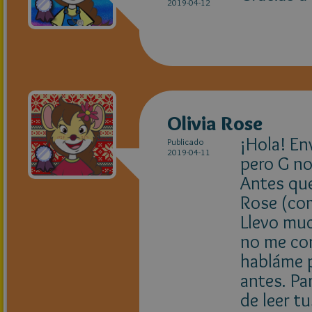
2019-04-12
Olivia Rose
¡Hola! En
Publicado
2019-04-11
pero G no
Antes que
Rose (com
Llevo mu
no me con
habláme p
antes. P
de leer tu