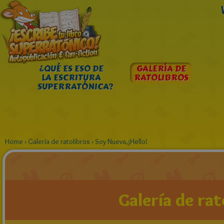
¿QUÉ ES ESO DE
GALERÍA DE
LA ESCRITURA
RATOLIBROS
SUPERRATÓNICA?
Home
›
Galería de ratolibros
›
Soy Nueva,¡Hello!
Galería de rat