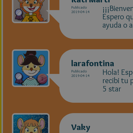
¡¡¡Bienven
Publicado
2019-04-14
Espero qu
ayuda o al
larafontina
Hola! Esp
Publicado
2019-04-14
recibi tu 
5 star
Vaky