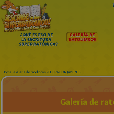
¿QUÉ ES ESO DE
GALERÍA DE
LA ESCRITURA
RATOLIBROS
SUPERRATÓNICA?
Home
›
Galería de ratolibros
›
EL DRAGÓN JAPONES
Galería de rat