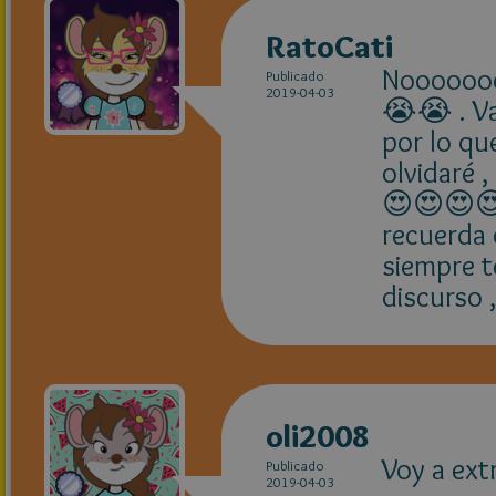
RatoCati
Noooooooo
Publicado
2019-04-03
😭😭 . V
por lo qu
olvidaré 
😍😍😍😍 
recuerda
siempre t
discurso 
oli2008
Voy a ext
Publicado
2019-04-03