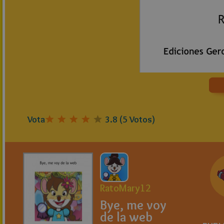
Vota
3.8
(
5
Votos)
RatoMary12
Bye, me voy
de la web