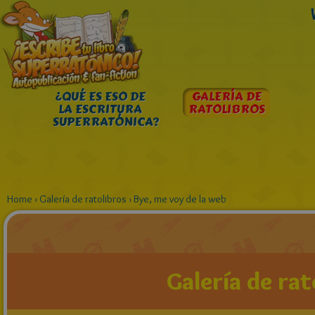
¿QUÉ ES ESO DE
GALERÍA DE
LA ESCRITURA
RATOLIBROS
SUPERRATÓNICA?
Home
›
Galería de ratolibros
›
Bye, me voy de la web
Galería de rat