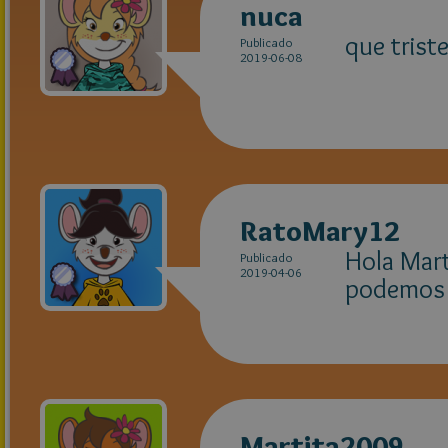
nuca
que trist
Publicado
2019-06-08
RatoMary12
Hola Mar
Publicado
2019-04-06
podemos 
Martita2009