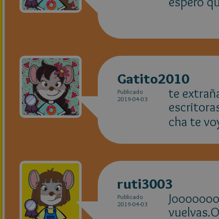
espero qu
Gatito2010
te extrañ
Publicado
2019-04-03
escritora
cha te vo
ruti3003
Jooooooo.
Publicado
2019-04-03
vuelvas.O