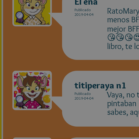
El ena
RatoMary12
Publicado
2019-04-04
menos BFF
mejor BF
😘😘😘😍
libro, te 
titiperaya n1
Vaya, no 
Publicado
2019-04-04
pintaban 
sabes, a