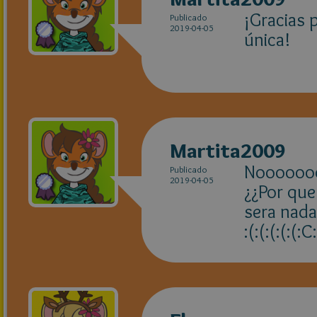
¡Gracias 
Publicado
2019-04-05
única!
Martita2009
Nooooooo
Publicado
2019-04-05
¿¿Por que
sera nada 
:(:(:(:(:(: