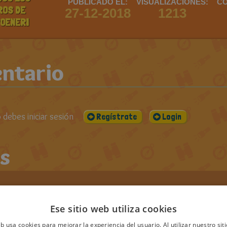
PUBLICADO EL:
VISUALIZACIONES:
CO
ROS DE
27-12-2018
1213
OENERI
ntario
debes iniciar sesión
Regístrate
Login
s
Ese sitio web utiliza cookies
scarpoeneri
eb usa cookies para mejorar la experiencia del usuario. Al utilizar nuestro sit