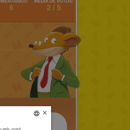
MENTARIOS:
MEDIA DE VOTOS:
6
2 / 5
×
io web, usted
ITALIAN