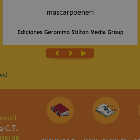
os)
oeneri
a C.T.
DOS LOS