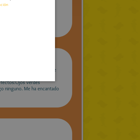
ación
ENGLISH
FRENCH
GERMAN
SPANISH
LITHUANIAN
HUNGARIAN
o, no lo entiendo.Lugar de
PORTUGUESE
efectos:Ojos verdes
TURKISH
ngo ninguno. Me ha encantado
GREEK
RUSSIAN
DUTCH
CATALAN