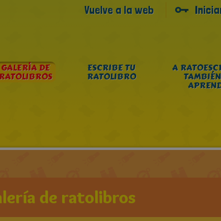
Vuelve a la web
Inici
GALERÍA DE
ESCRIBE TU
A RATOESC
RATOLIBROS
RATOLIBRO
TAMBIÉN
APREN
lería de ratolibros