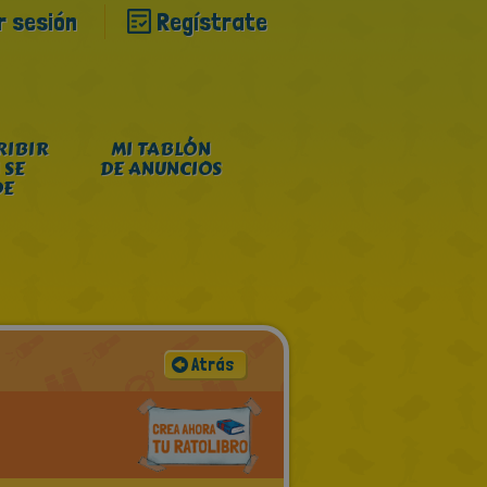
ar sesión
Regístrate
RIBIR
MI TABLÓN
 SE
DE ANUNCIOS
DE
Atrás