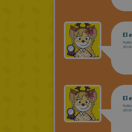
El 
Publi
2018-
El 
Publi
2018-