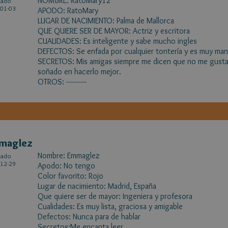
NOMBRE: RatoMary12
cado
01-03
APODO: RatoMary
LUGAR DE NACIMIENTO: Palma de Mallorca
QUE QUIERE SER DE MAYOR: Actriz y escritora
CUALIDADES: Es inteligente y sabe mucho ingles
DEFECTOS: Se enfada por cualquier tontería y es muy ma
SECRETOS: Mis amigas siempre me dicen que no me gusta 
soñado en hacerlo mejor.
OTROS: ----------
maglez
Nombre: Emmaglez
cado
12-29
Apodo: No tengo
Color favorito: Rojo
Lugar de nacimiento: Madrid, España
Que quiere ser de mayor: Ingeniera y profesora
Cualidades: Es muy lista, graciosa y amigable
Defectos: Nunca para de hablar
Secretos:Me encanta leer