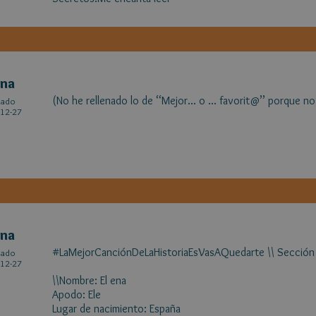
ena
(No he rellenado lo de ‘‘Mejor... o ... favorit@’’ porque no
cado
12-27
ena
#LaMejorCanciónDeLaHistoriaEsVasAQuedarte \\ Sección
cado
12-27
\\Nombre: El ena
Apodo: Ele
Lugar de nacimiento: España