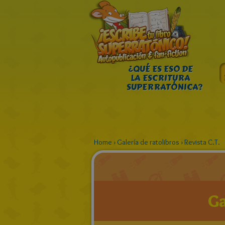
¿QUÉ ES ESO DE
LA ESCRITURA
SUPERRATÓNICA?
Home
›
Galería de ratolibros
›
Revista C.T.
Ga