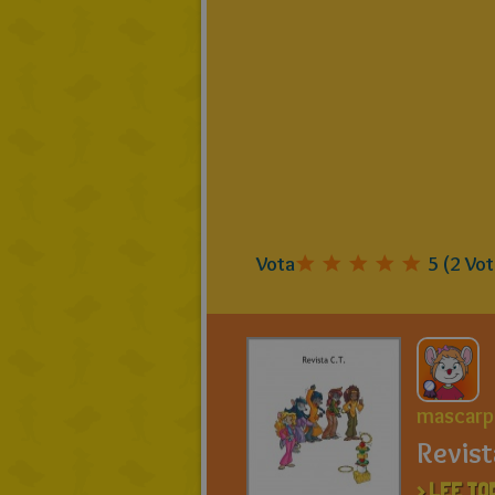
Vota
5
(
2
Vot
mascarp
Revist
> LEE TO