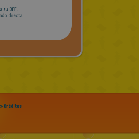
a su BFF.
ado directa.
» Créditos