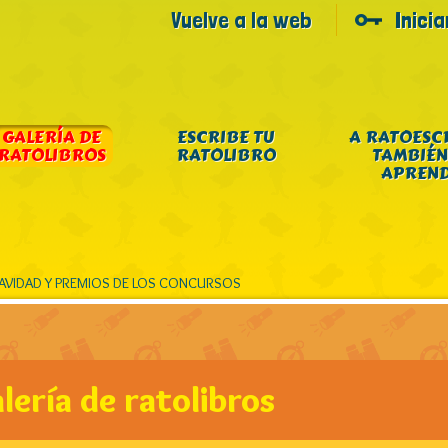
Vuelve a la web
Inici
GALERÍA DE
ESCRIBE TU
A RATOESC
RATOLIBROS
RATOLIBRO
TAMBIÉN
APREN
NAVIDAD Y PREMIOS DE LOS CONCURSOS
lería de ratolibros