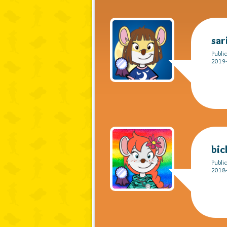
sar
Publi
2019-
bic
Publi
2018-