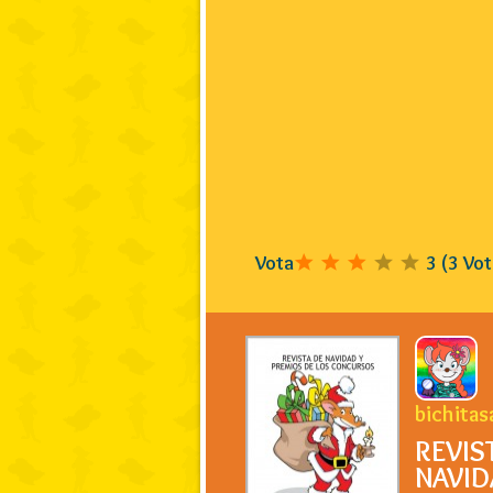
Vota
3
(
3
Vot
bichita
REVIS
NAVID