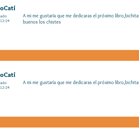
oCati
A mi me gustaría que me dedicaras el próximo libro,bichit
cado
12-24
buenos los chistes
oCati
A mi me gustaría que me dedicaras el próximo libro,bichit
cado
12-24