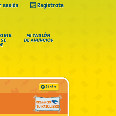
ar sesión
Regístrate
RIBIR
MI TABLÓN
 SE
DE ANUNCIOS
DE
Atrás