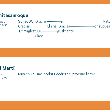
hitasanroque
SonsoDG: Gracias--------------sí RatoCati: Vale---
cado
12-30
Gracias El ena: Gracias-------------------
Emmaglez: OK---------------Igualmente Rati marti:
-----------------Claro
i Marti
Muy chulo, ¿me podrias dedicar el proximo libro?
cado
12-27