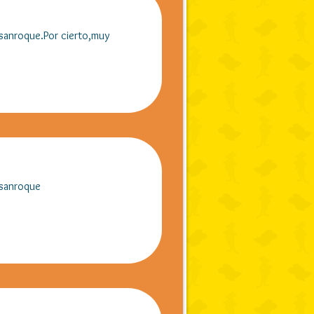
asanroque.Por cierto,muy
asanroque