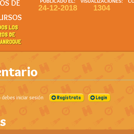
OS DE
PUBLICADO EL:
VISUALIZACIONES:
CO
24-12-2018
1304
URSOS
DOS LOS
ROS DE
SANROQUE
ntario
debes iniciar sesión
Regístrate
Login
s