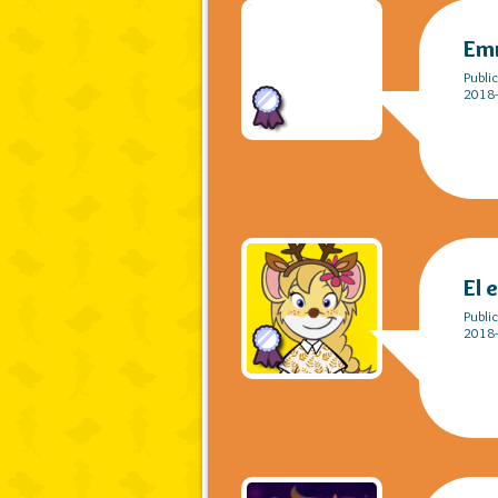
Em
Publi
2018-
El 
Publi
2018-