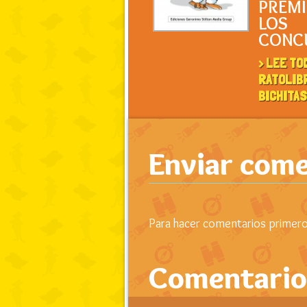
PREMI
LOS
CONC
> LEE TO
RATOLIB
BICHITA
Enviar come
Para hacer comentarios primero 
Comentario