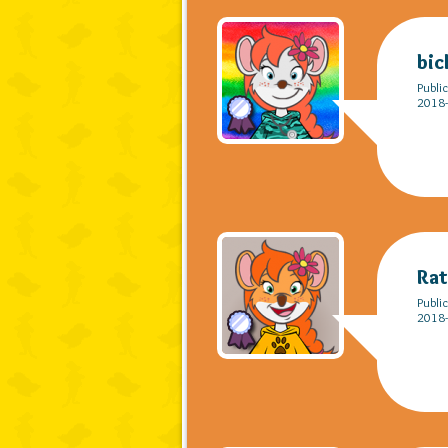
bic
Publi
2018-
Rat
Publi
2018-