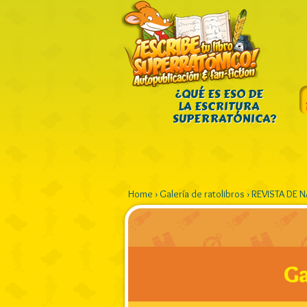
¿QUÉ ES ESO DE
LA ESCRITURA
SUPERRATÓNICA?
Home
›
Galería de ratolibros
›
REVISTA DE 
Ga