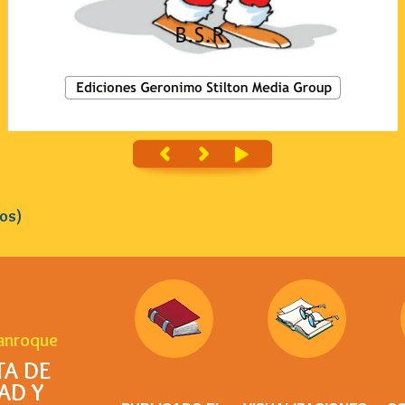
os)
sanroque
TA DE
AD Y