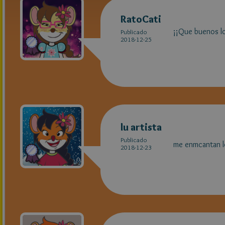
RatoCati
¡¡Que buenos l
Publicado
2018-12-25
lu artista
Publicado
me enmcantan l
2018-12-23