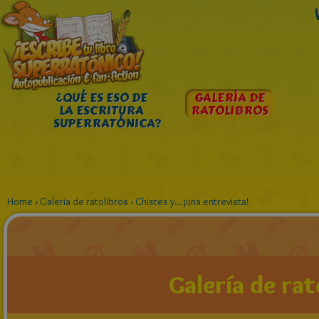
¿QUÉ ES ESO DE
GALERÍA DE
LA ESCRITURA
RATOLIBROS
SUPERRATÓNICA?
Home
›
Galería de ratolibros
›
Chistes y...¡una entrevista!
Galería de rat