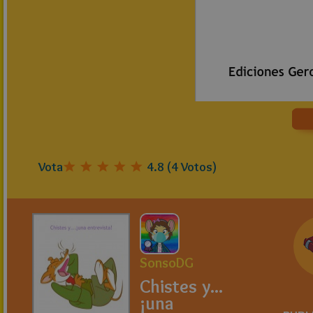
Vota
4.8
(
4
Votos)
SonsoDG
Chistes y...
¡una