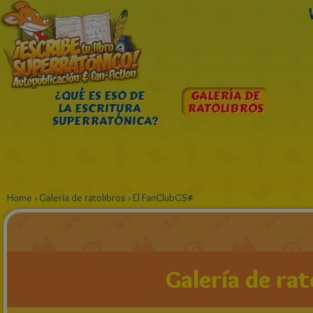
¿QUÉ ES ESO DE
GALERÍA DE
LA ESCRITURA
RATOLIBROS
SUPERRATÓNICA?
Home
›
Galería de ratolibros
›
El FanClubGS#
Galería de rat