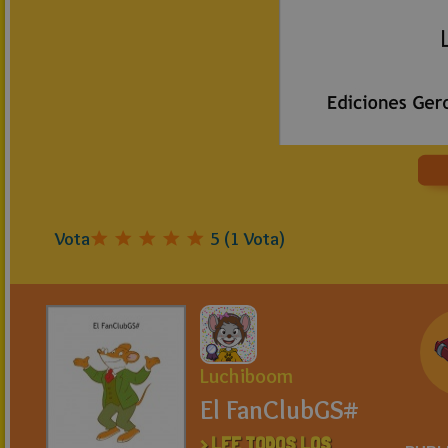
Vota
5
(
1
Vota)
Luchiboom
El FanClubGS#
> LEE TODOS LOS