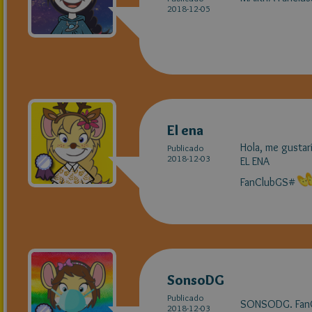
2018-12-05
El ena
Hola, me gustarí
Publicado
2018-12-03
EL ENA
FanClubGS#
SonsoDG
Publicado
SONSODG. Fan
2018-12-03