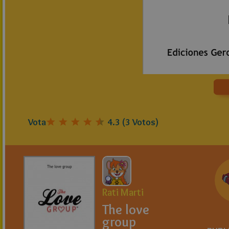
Vota
4.3
(
3
Votos)
Rati Marti
The love
group