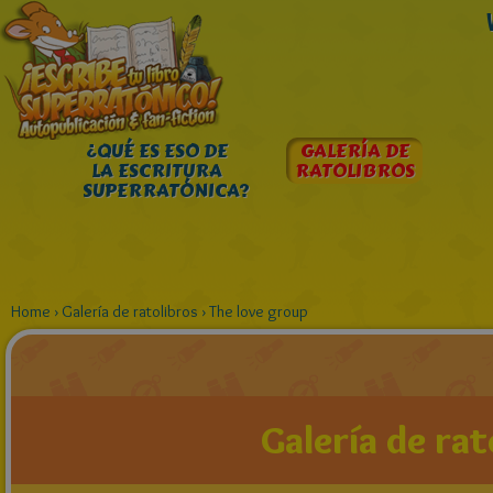
¿QUÉ ES ESO DE
GALERÍA DE
LA ESCRITURA
RATOLIBROS
SUPERRATÓNICA?
Home
›
Galería de ratolibros
›
The love group
Galería de rat