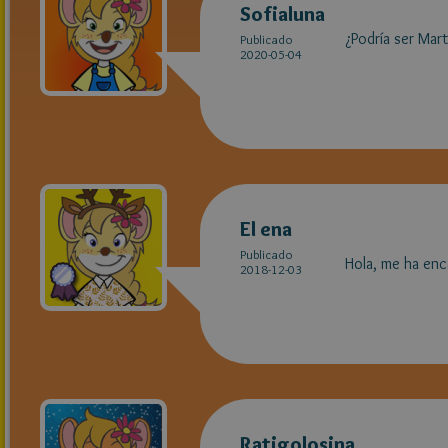
Sofialuna
¿Podría ser Mar
Publicado
2020-05-04
El ena
Publicado
Hola, me ha enc
2018-12-03
Ratigolosina