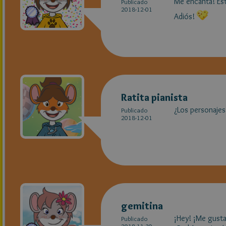
Me encanta! Está
Publicado
2018-12-01
Adiós!
Ratita pianista
¿Los personajes 
Publicado
2018-12-01
gemitina
¡Hey! ¡Me gusta!
Publicado