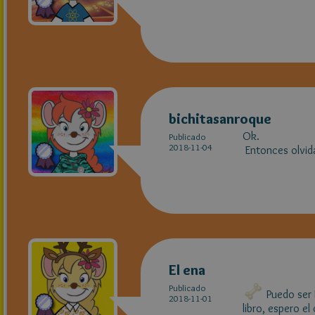
bichitasanroque
Ok. 
Publicado
2018-11-04
Entonces olvid
El ena
Publicado
Puedo ser R
2018-11-01
libro, espero el