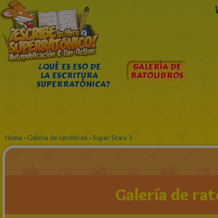
¿QUÉ ES ESO DE
GALERÍA DE
LA ESCRITURA
RATOLIBROS
SUPERRATÓNICA?
Home
›
Galería de ratolibros
›
Super Stars 1
Galería de rat