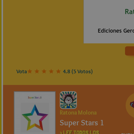
Vota
4.8
(
5
Votos)
Ratona Molona
Super Stars 1
> LEE TODOS LOS