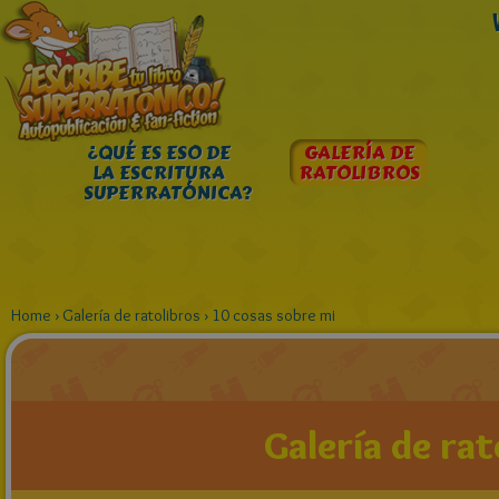
¿QUÉ ES ESO DE
GALERÍA DE
LA ESCRITURA
RATOLIBROS
SUPERRATÓNICA?
Home
›
Galería de ratolibros
›
10 cosas sobre mi
Galería de rat