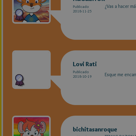
¿Vas a hacer má
Publicado
2018-11-25
Lovi Rati
Publicado
Esque me enca
2018-10-19
bichitasanroque