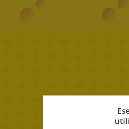
Ese
uti