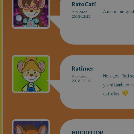
RatoCati
A mi no me gus
Publicado
2018-12-25
Ratimer
Hola Lovi Rati 
Publicado
2018-12-19
y ami tambien m
estrellas.
HUGUEITOR