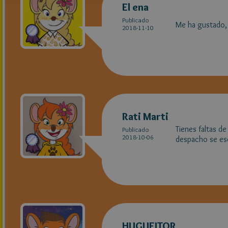
El ena
Publicado
Me ha gustado, p
2018-11-10
Rati Marti
Tienes faltas de
Publicado
2018-10-06
despacho se esc
HUGUEITOR