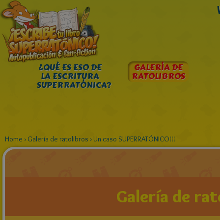
¿QUÉ ES ESO DE
GALERÍA DE
LA ESCRITURA
RATOLIBROS
SUPERRATÓNICA?
Home
›
Galería de ratolibros
›
Un caso SUPERRATÓNICO!!!
Galería de rat