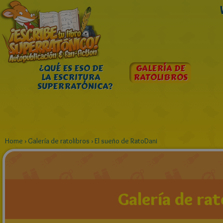
¿QUÉ ES ESO DE
GALERÍA DE
LA ESCRITURA
RATOLIBROS
SUPERRATÓNICA?
Home
›
Galería de ratolibros
›
El sueño de RatoDani
Galería de rat