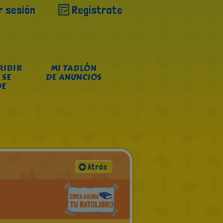
ar sesión
Regístrate
RIBIR
MI TABLÓN
 SE
DE ANUNCIOS
DE
Atrás