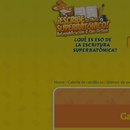
¿QUÉ ES ESO DE
LA ESCRITURA
SUPERRATÓNICA?
Home
›
Galería de ratolibros
›
¡Vamos de ex
Ga