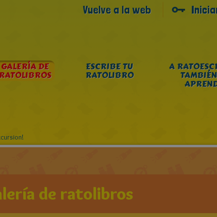
Vuelve a la web
Inici
GALERÍA DE
ESCRIBE TU
A RATOESC
RATOLIBROS
RATOLIBRO
TAMBIÉN
APREN
cursion!
lería de ratolibros