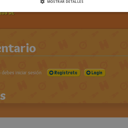
PUBLICADO EL:
VISUALIZACIONES:
CO
MOSTRAR DETALLES
DOS LOS
19-11-2012
1728
ROS DE
ntario
debes iniciar sesión
Regístrate
Login
s