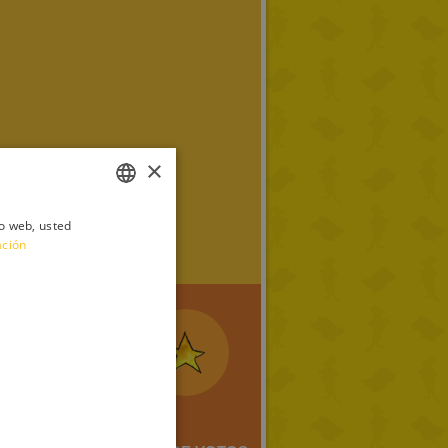
×
io web, usted
ITALIAN
ación
ENGLISH
FRENCH
GERMAN
SPANISH
LITHUANIAN
HUNGARIAN