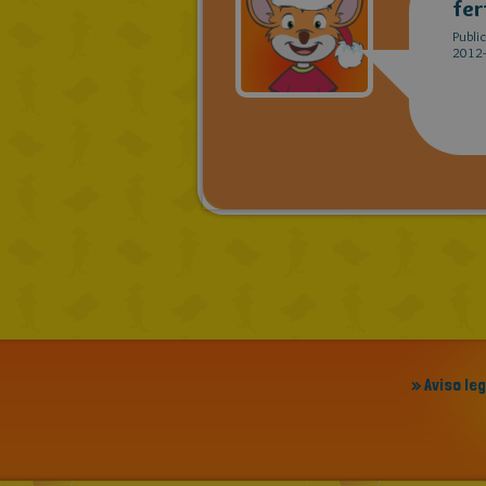
fer
Publi
2012-
» Aviso le