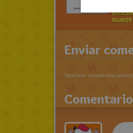
> LEE TO
RATOLIB
MAURI25
Enviar come
Para hacer comentarios primero 
Comentario