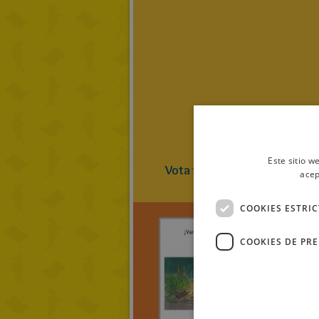
Este sitio w
Vota
4
(
1
Vot
acep
COOKIES ESTRI
COOKIES DE PR
mauri25
¡Vamo
excurs