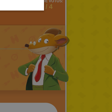
MENTARIOS:
MEDIA DE VOTOS:
PORTUGUESE
1
1 / 4
TURKISH
GREEK
RUSSIAN
DUTCH
CATALAN