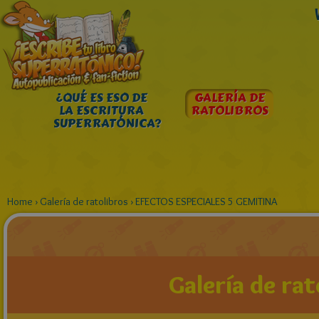
¿QUÉ ES ESO DE
GALERÍA DE
LA ESCRITURA
RATOLIBROS
SUPERRATÓNICA?
Home
›
Galería de ratolibros
›
EFECTOS ESPECIALES 5 GEMITINA
Galería de rat