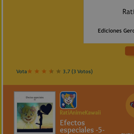
Vota
3.7
(
3
Votos)
RatiAnimeKawaii
Efectos
especiales -5-