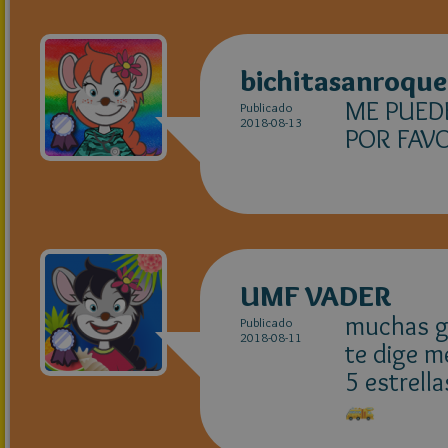
bichitasanroque
ME PUED
Publicado
2018-08-13
POR FAV
UMF VADER
muchas g
Publicado
2018-08-11
te dige m
5 estrella