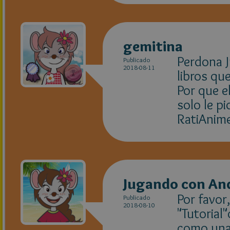
gemitina
Perdona J
Publicado
2018-08-11
libros qu
Por que e
solo le pi
RatiAnime
Jugando con An
Por favor
Publicado
2018-08-10
"Tutorial
como una 