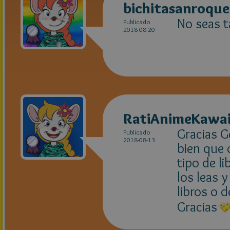
bichitasanroque
No seas t
Publicado
2018-08-20
RatiAnimeKawai
Gracias G
Publicado
2018-08-13
bien que 
tipo de li
los leas 
libros o 
Gracias