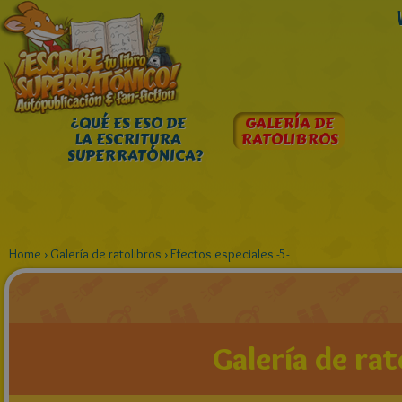
¿QUÉ ES ESO DE
GALERÍA DE
LA ESCRITURA
RATOLIBROS
SUPERRATÓNICA?
Home
›
Galería de ratolibros
›
Efectos especiales -5-
Galería de rat