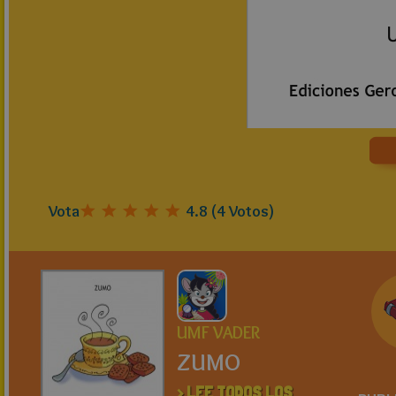
Vota
4.8
(
4
Votos)
UMF VADER
ZUMO
> LEE TODOS LOS