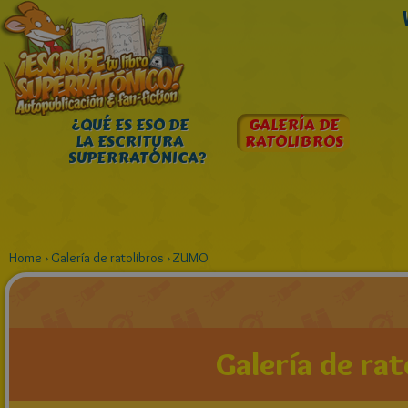
¿QUÉ ES ESO DE
GALERÍA DE
LA ESCRITURA
RATOLIBROS
SUPERRATÓNICA?
Home
›
Galería de ratolibros
›
ZUMO
Galería de rat