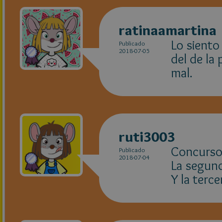
ratinaamartina
Lo siento
Publicado
2018-07-05
del de la
mal.
ruti3003
Concurso1
Publicado
2018-07-04
La segund
Y la terc