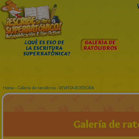
¿QUÉ ES ESO DE
GALERÍA DE
LA ESCRITURA
RATOLIBROS
SUPERRATÓNICA?
Home
›
Galería de ratolibros
›
REVISTA ROEDORA
Galería de rat