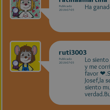
Ha ganado
Publicado
2018-07-05
ruti3003
Lo siento
Publicado
2018-07-05
y me corr
favor ❤.S
Josef,la 
siento mu
verdad.