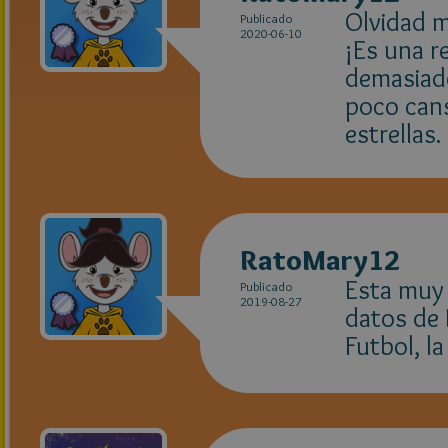
Olvidad m
Publicado
2020-06-10
¡Es una r
demasiado
poco cans
estrellas.
RatoMary12
Esta muy 
Publicado
2019-08-27
datos de 
Futbol, la