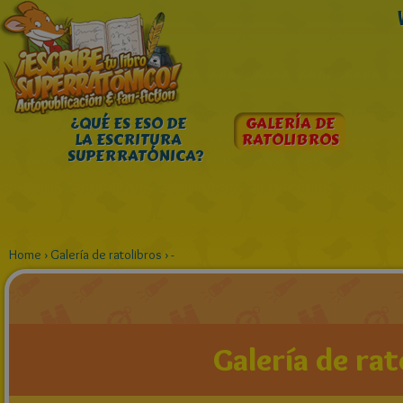
¿QUÉ ES ESO DE
GALERÍA DE
LA ESCRITURA
RATOLIBROS
SUPERRATÓNICA?
Home
›
Galería de ratolibros
›
-
Galería de rat