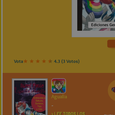
Vota
4.3
(
3
Votos)
Agualìa
-
> LEE TODOS LOS