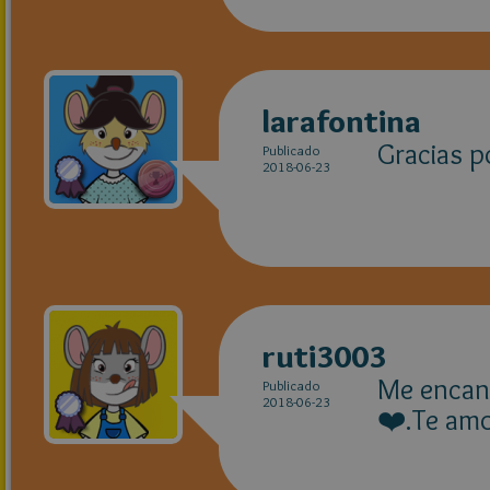
larafontina
Gracias p
Publicado
2018-06-23
ruti3003
Me encan
Publicado
2018-06-23
❤️.Te a