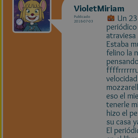
VioletMiriam
Un 23 
Publicado
2018-07-03
periódico
atraviesa
Estaba m
felino la 
pensando
ffffrrrrr
velocidad
mozzarell
eso el mi
tenerle mi
hizo el p
su casa y
El periód