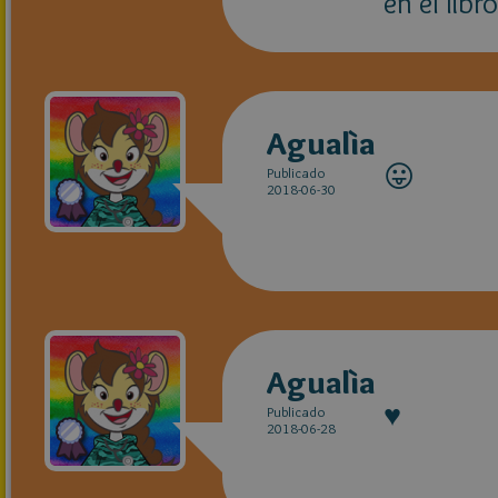
en el lib
Agualìa
😛
Publicado
2018-06-30
Agualìa
♥
Publicado
2018-06-28