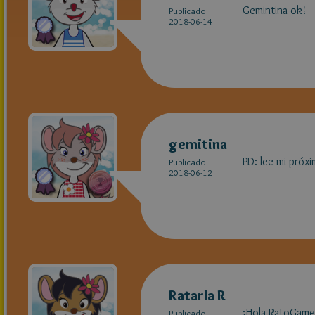
Gemintina ok!
Publicado
2018-06-14
gemitina
PD: lee mi próx
Publicado
2018-06-12
Ratarla R
¡Hola RatoGamer
Publicado