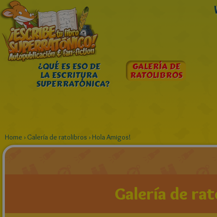
¿QUÉ ES ESO DE
GALERÍA DE
LA ESCRITURA
RATOLIBROS
SUPERRATÓNICA?
Home
›
Galería de ratolibros
›
Hola Amigos!
Galería de rat