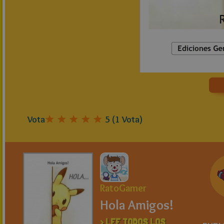
Vota
5
(
1
Vota)
RatoGamer
Hola Amigos!
> LEE TODOS LOS