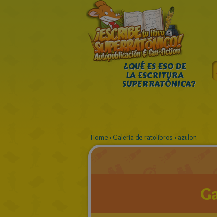
¿QUÉ ES ESO DE
LA ESCRITURA
SUPERRATÓNICA?
Home
›
Galería de ratolibros
›
azulon
Ga