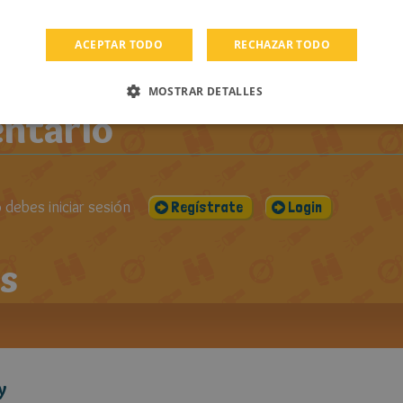
PUBLICADO EL:
VISUALIZACIONES:
CO
ROS DE
30-04-2018
1040
2
ACEPTAR TODO
RECHAZAR TODO
MOSTRAR DETALLES
ntario
debes iniciar sesión
Regístrate
Login
s
y