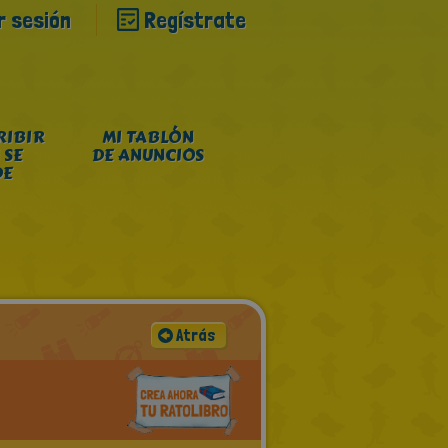
ar sesión
Regístrate
RIBIR
MI TABLÓN
 SE
DE ANUNCIOS
DE
Atrás