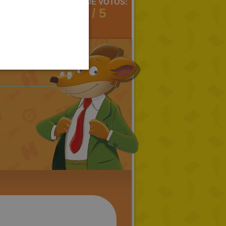
MENTARIOS:
MEDIA DE VOTOS:
SPANISH
2
2 / 5
LITHUANIAN
HUNGARIAN
PORTUGUESE
TURKISH
GREEK
RUSSIAN
DUTCH
CATALAN