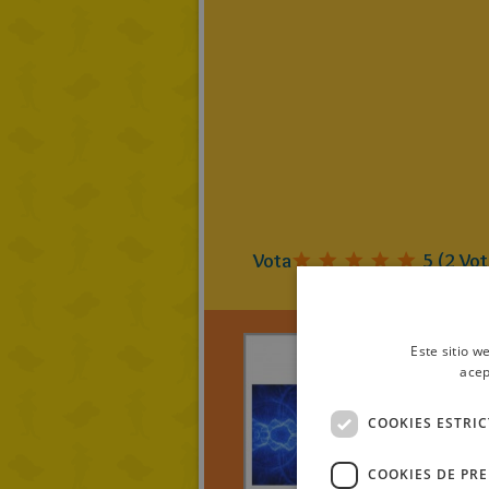
Vota
5
(
2
Vot
Este sitio w
acep
Azulon 
COOKIES ESTRI
azulo
COOKIES DE PR
> LEE TO