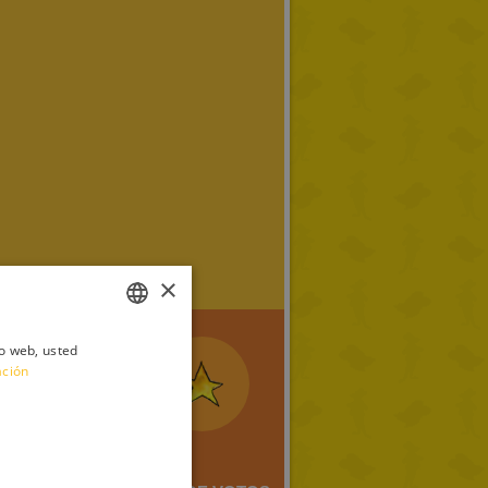
×
io web, usted
ITALIAN
ación
ENGLISH
FRENCH
GERMAN