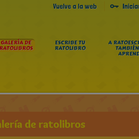
Vuelve a la web
Inici
GALERÍA DE
ESCRIBE TU
A RATOESC
RATOLIBROS
RATOLIBRO
TAMBIÉN
APREN
lería de ratolibros