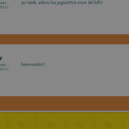
yo tamb. adoro los juguetitos esos del lidl!!
cado
02-11
y
bienvenido!!
cado
02-11