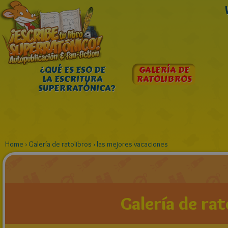
¿QUÉ ES ESO DE
GALERÍA DE
LA ESCRITURA
RATOLIBROS
SUPERRATÓNICA?
Home
›
Galería de ratolibros
›
las mejores vacaciones
Galería de rat