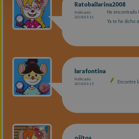
Ratobailarina2008
He encontrado la
Publicado
2018-03-16
Ya te he dicho 
larafontina
Publicado
Encontre la
2018-03-13
ojitos