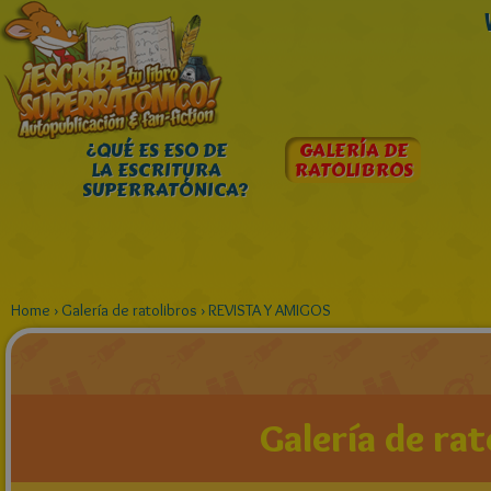
¿QUÉ ES ESO DE
GALERÍA DE
LA ESCRITURA
RATOLIBROS
SUPERRATÓNICA?
Home
›
Galería de ratolibros
›
REVISTA Y AMIGOS
Galería de rat