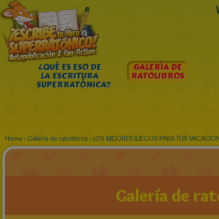
¿QUÉ ES ESO DE
GALERÍA DE
LA ESCRITURA
RATOLIBROS
SUPERRATÓNICA?
Home
›
Galería de ratolibros
›
LOS MEJORES JUEGOS PARA TUS VACACIO
Galería de rat