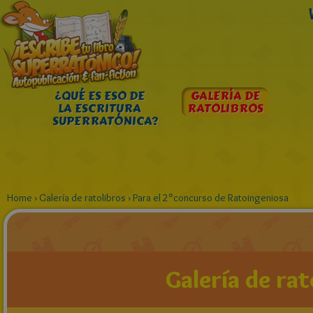
¿QUÉ ES ESO DE
GALERÍA DE
LA ESCRITURA
RATOLIBROS
SUPERRATÓNICA?
Home
›
Galería de ratolibros
›
Para el 2°concurso de Ratoingeniosa
Galería de rat