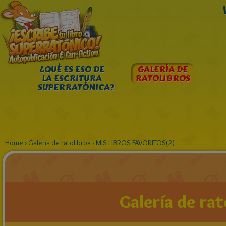
¿QUÉ ES ESO DE
GALERÍA DE
LA ESCRITURA
RATOLIBROS
SUPERRATÓNICA?
Home
›
Galería de ratolibros
›
MIS LIBROS FAVORITOS(2)
Galería de rat