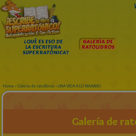
¿QUÉ ES ESO DE
GALERÍA DE
LA ESCRITURA
RATOLIBROS
SUPERRATÓNICA?
Home
›
Galería de ratolibros
›
UNA VIDA A LO MAXIMO
Galería de rat