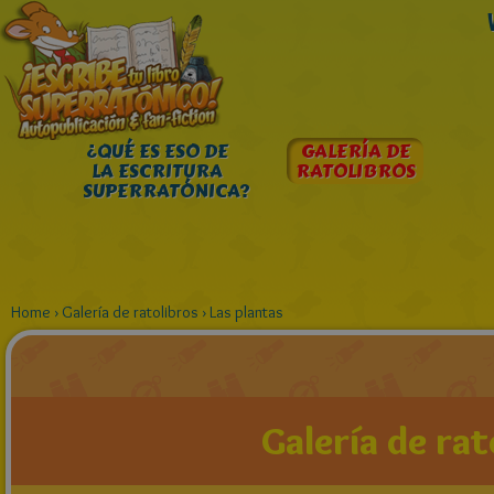
¿QUÉ ES ESO DE
GALERÍA DE
LA ESCRITURA
RATOLIBROS
SUPERRATÓNICA?
Home
›
Galería de ratolibros
›
Las plantas
Galería de rat