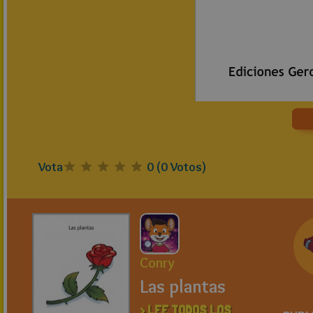
Vota
0
(
0
Votos)
Conry
Las plantas
> LEE TODOS LOS