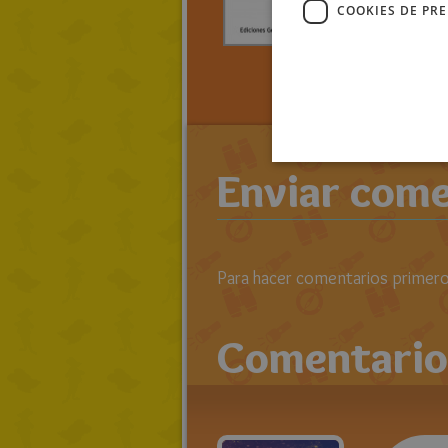
FANTA
COOKIES DE PR
> LEE TO
RATOLIB
LOLIRATI
Enviar come
Para hacer comentarios primero 
Comentario