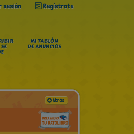
ar sesión
Regístrate
RIBIR
MI TABLÓN
 SE
DE ANUNCIOS
DE
Atrás