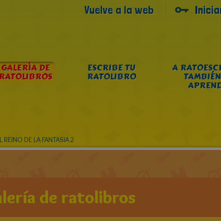
Vuelve a la web
Inici
GALERÍA DE
ESCRIBE TU
A RATOESC
RATOLIBROS
RATOLIBRO
TAMBIÉN
APREN
 REINO DE LA FANTASIA 2
lería de ratolibros