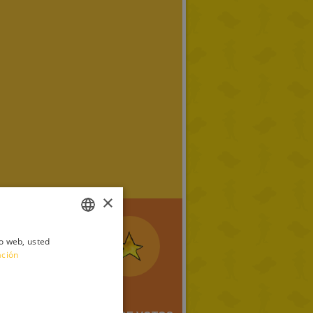
×
io web, usted
ITALIAN
ación
ENGLISH
FRENCH
GERMAN