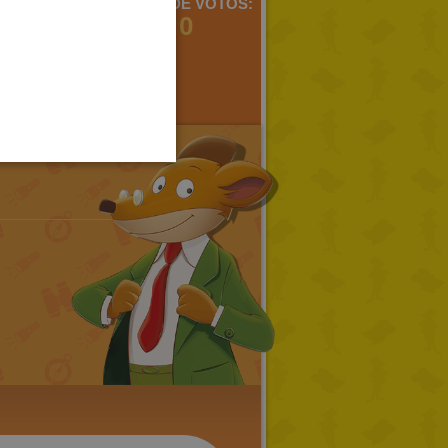
MENTARIOS:
MEDIA DE VOTOS:
2
0
SPANISH
LITHUANIAN
HUNGARIAN
PORTUGUESE
TURKISH
GREEK
RUSSIAN
DUTCH
CATALAN