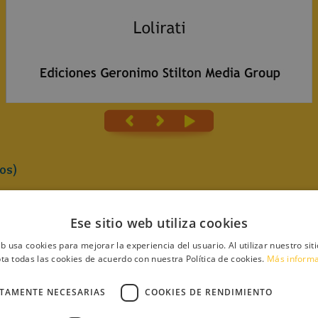
os)
Ese sitio web utiliza cookies
eb usa cookies para mejorar la experiencia del usuario. Al utilizar nuestro sit
ta todas las cookies de acuerdo con nuestra Política de cookies.
Más inform
SO A EL
CTAMENTE NECESARIAS
COOKIES DE RENDIMIENTO
 DE LA