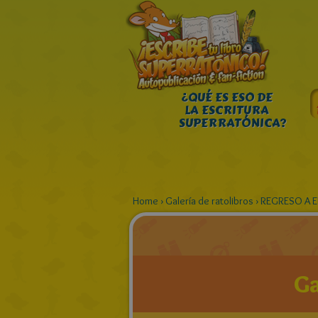
¿QUÉ ES ESO DE
LA ESCRITURA
SUPERRATÓNICA?
Home
›
Galería de ratolibros
›
REGRESO A EL
Ga