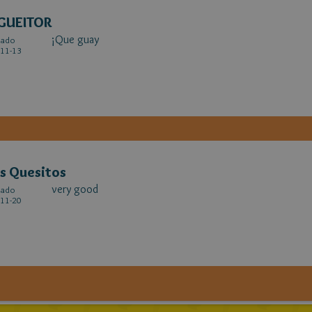
GUEITOR
¡Que guay
cado
11-13
s Quesitos
very good
cado
11-20