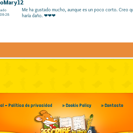
toMary12
Me ha gustado mucho, aunque es un poco corto. Creo qu
cado
08-28
haría daño. ❤❤❤
gal - Política de privacidad
» Cookie Policy
» Contacto