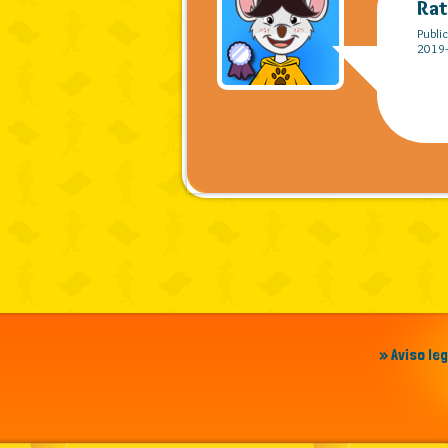
Ra
Publi
2019-
» Aviso le