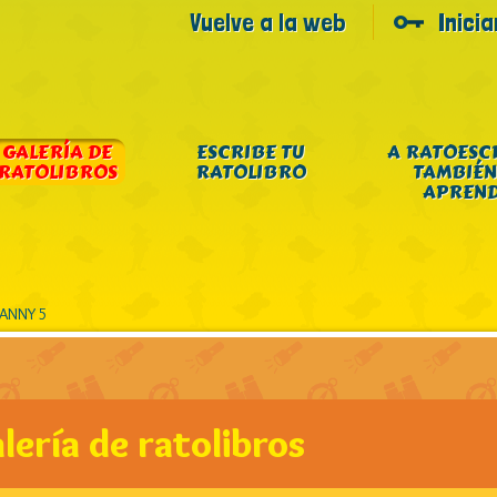
Vuelve a la web
Inici
GALERÍA DE
ESCRIBE TU
A RATOESC
RATOLIBROS
RATOLIBRO
TAMBIÉN
APREN
 ANNY 5
lería de ratolibros