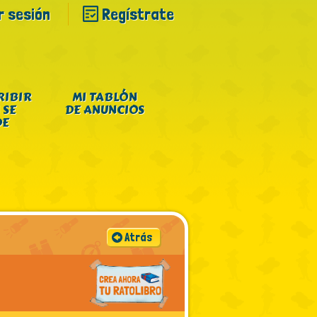
ar sesión
Regístrate
RIBIR
MI TABLÓN
 SE
DE ANUNCIOS
DE
Atrás