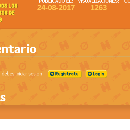
PUBLICADO EL:
VISUALIZACIONES:
CO
DOS LOS
24-08-2017
1263
ROS DE
3
ntario
debes iniciar sesión
Regístrate
Login
s