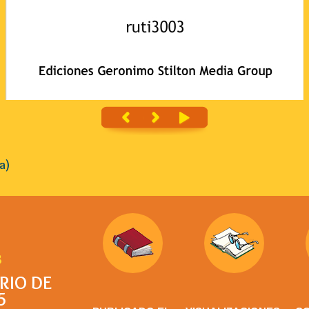
a)
3
ARIO DE
5