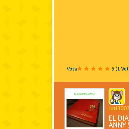
Vota
5
(
1
Vot
ruti300
EL DI
ANNY 