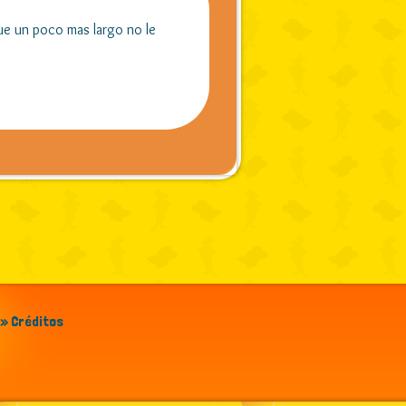
e un poco mas largo no le
» Créditos