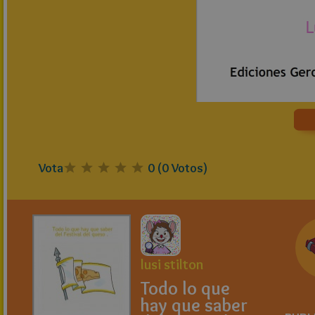
Vota
0
(
0
Votos)
lusi stilton
Todo lo que
hay que saber