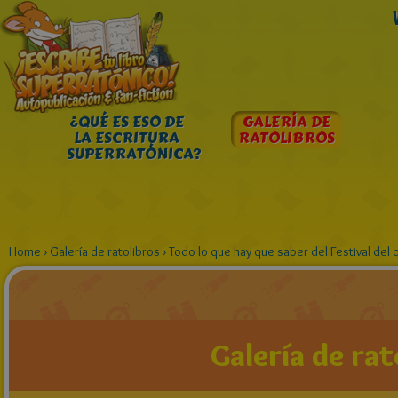
¿QUÉ ES ESO DE
GALERÍA DE
LA ESCRITURA
RATOLIBROS
SUPERRATÓNICA?
Home
›
Galería de ratolibros
›
Todo lo que hay que saber del Festival del 
Galería de rat