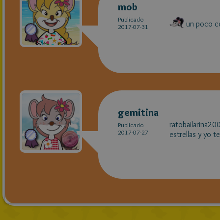
mob
Publicado
un poco co
2017-07-31
gemitina
ratobailarina20
Publicado
2017-07-27
estrellas y yo t