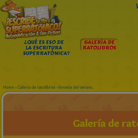
¿QUÉ ES ESO DE
GALERÍA DE
LA ESCRITURA
RATOLIBROS
SUPERRATÓNICA?
Home
›
Galería de ratolibros
›
Revista del verano.
Galería de rat