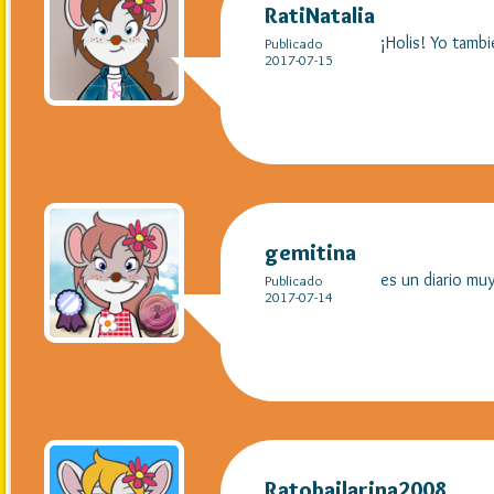
RatiNatalia
¡Holis! Yo tamb
Publicado
2017-07-15
gemitina
es un diario mu
Publicado
2017-07-14
Ratobailarina2008