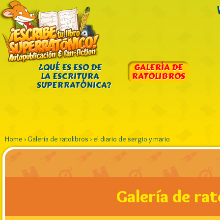
¿QUÉ ES ESO DE
GALERÍA DE
LA ESCRITURA
RATOLIBROS
SUPERRATÓNICA?
Home
›
Galería de ratolibros
›
el diario de sergio y mario
Galería de rat