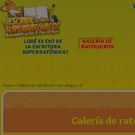
¿QUÉ ES ESO DE
GALERÍA DE
LA ESCRITURA
RATOLIBROS
SUPERRATÓNICA?
Home
›
Galería de ratolibros
›
mis amigos -2-
Galería de rat