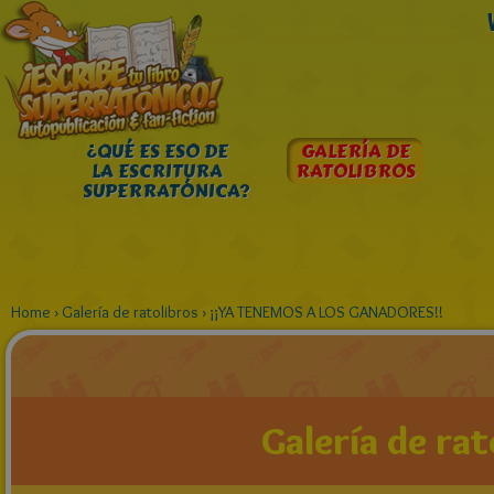
¿QUÉ ES ESO DE
GALERÍA DE
LA ESCRITURA
RATOLIBROS
SUPERRATÓNICA?
Home
›
Galería de ratolibros
›
¡¡YA TENEMOS A LOS GANADORES!!
Galería de rat