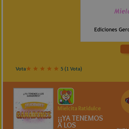
Vota
5
(
1
Vota)
Mielcita Ratidulce
¡¡YA TENEMOS
A LOS