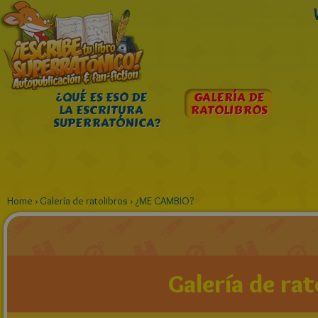
¿QUÉ ES ESO DE
GALERÍA DE
LA ESCRITURA
RATOLIBROS
SUPERRATÓNICA?
Home
›
Galería de ratolibros
›
¿ME CAMBIO?
Galería de rat