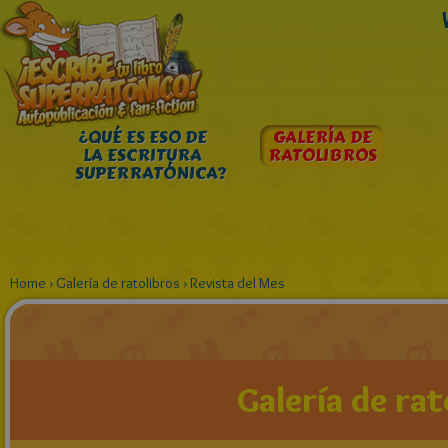
¿QUÉ ES ESO DE
GALERÍA DE
LA ESCRITURA
RATOLIBROS
SUPERRATÓNICA?
Home
›
Galería de ratolibros
›
Revista del Mes
Galería de rat