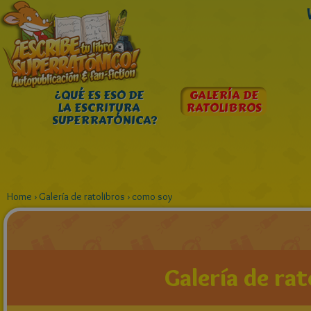
¿QUÉ ES ESO DE
GALERÍA DE
LA ESCRITURA
RATOLIBROS
SUPERRATÓNICA?
Home
›
Galería de ratolibros
›
como soy
Galería de rat