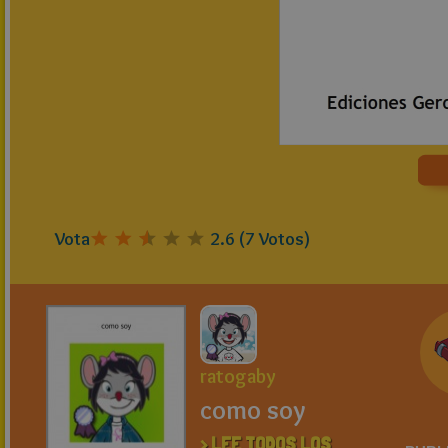
Vota
2.6
(
7
Votos)
ratogaby
como soy
> LEE TODOS LOS