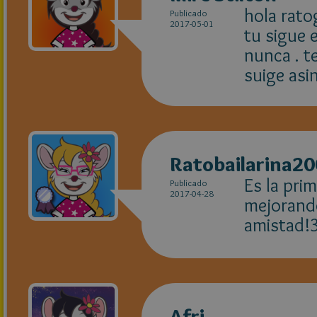
hola rato
Publicado
2017-05-01
tu sigue 
nunca . te
suige asi
Ratobailarina2
Es la pri
Publicado
2017-04-28
mejorando
amistad!3
Afri