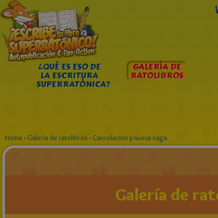
¿QUÉ ES ESO DE
GALERÍA DE
LA ESCRITURA
RATOLIBROS
SUPERRATÓNICA?
Home
›
Galería de ratolibros
›
Cancelación y nueva saga.
Galería de rat