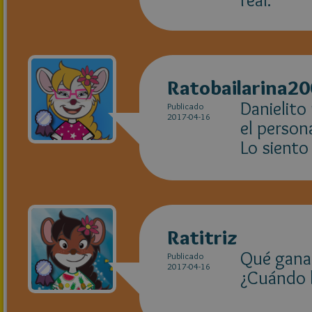
Ratobailarina2
Danielito
Publicado
2017-04-16
el person
Lo siento
Ratitriz
Qué ganas
Publicado
2017-04-16
¿Cuándo l