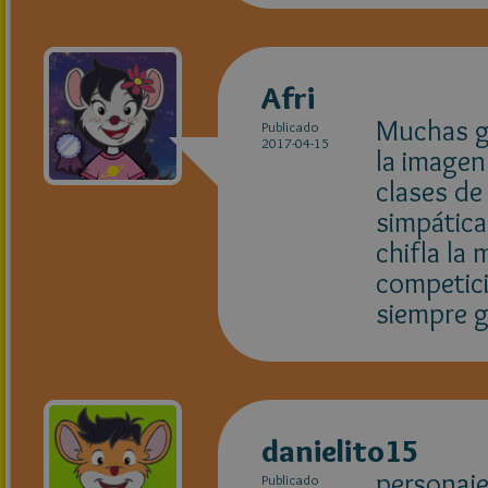
Afri
Muchas gr
Publicado
2017-04-15
la imagen
clases de
simpática
chifla la
competici
siempre g
danielito15
personaje
Publicado