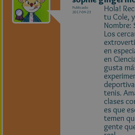
Hola! Rec
Publicado
2017-04-23
tu Cole, 
Nombre: S
Los cerca
extrovert
en especi
en Ciencia
gusta más
experimen
deportiva
tenis. Am
clases co
es que es
temen que
gente que
real.