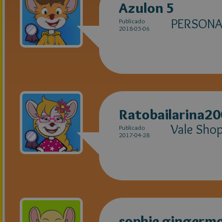
Azulon 5
PERSONA
Publicado
2018-05-06
Ratobailarina2
Vale Shop
Publicado
2017-04-28
sophie gingerm