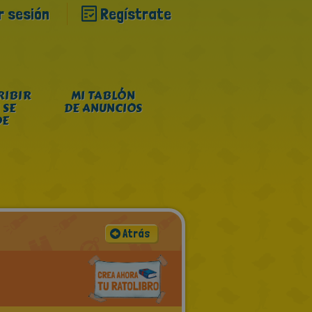
ar sesión
Regístrate
RIBIR
MI TABLÓN
 SE
DE ANUNCIOS
DE
Atrás