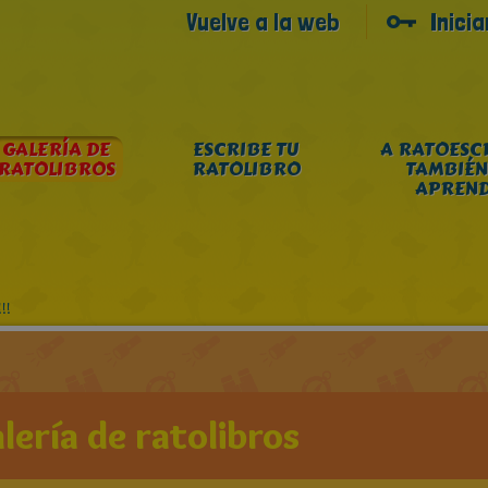
Vuelve a la web
Inici
GALERÍA DE
ESCRIBE TU
A RATOESC
RATOLIBROS
RATOLIBRO
TAMBIÉN
APREN
!!
lería de ratolibros