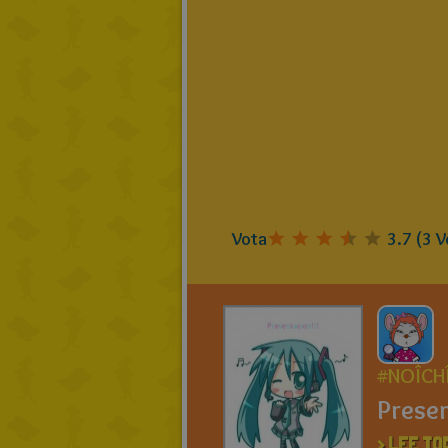
Vota
3.7
(
3
V
#NOÎCHÎ
Presen
> LEE TO