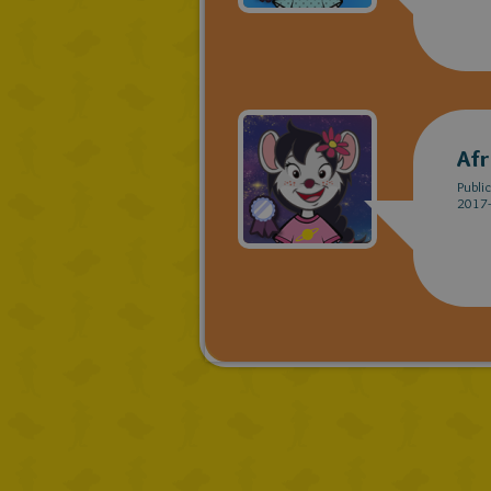
Afr
Publi
2017-