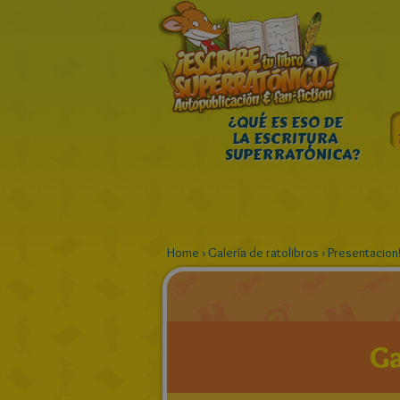
¿QUÉ ES ESO DE
LA ESCRITURA
SUPERRATÓNICA?
Home
›
Galería de ratolibros
›
Presentacion!
Ga