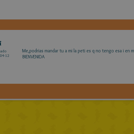
i
Me,podrias mandar tu a mi la peti es q no tengo esa i en m
cado
04-12
BIENVENIDA