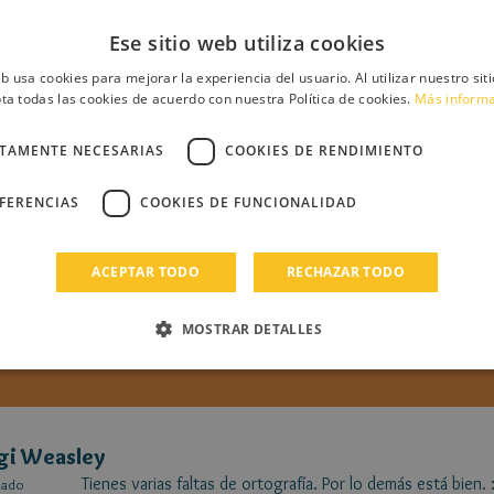
Ese "yevo"...
cado
04-17
Ese sitio web utiliza cookies
eb usa cookies para mejorar la experiencia del usuario. Al utilizar nuestro sit
ta todas las cookies de acuerdo con nuestra Política de cookies.
Más inform
CTAMENTE NECESARIAS
COOKIES DE RENDIMIENTO
EFERENCIAS
COOKIES DE FUNCIONALIDAD
shka
Wow esta muy chulo noichi love mandame una peti quiero
cado
04-13
a ti.
ACEPTAR TODO
RECHAZAR TODO
MOSTRAR DETALLES
gi Weasley
Tienes varias faltas de ortografía. Por lo demás está bien. :
cado