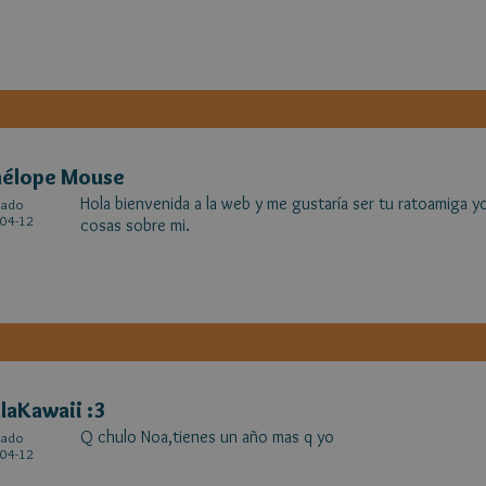
nélope Mouse
Hola bienvenida a la web y me gustaría ser tu ratoamiga yo
cado
04-12
cosas sobre mi.
laKawaii :3
Q chulo Noa,tienes un año mas q yo
cado
04-12