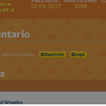
PUBLICADO EL:
VISUALIZACIONES:
CO
ROS DE
12-04-2017
1099
LOVE <3
ntario
debes iniciar sesión
Regístrate
Login
s
gi Weasley