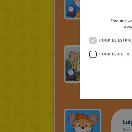
Publi
2017-
Este sitio w
acep
COOKIES ESTRI
COOKIES DE PR
My
Publi
2017-
Lui
Publi