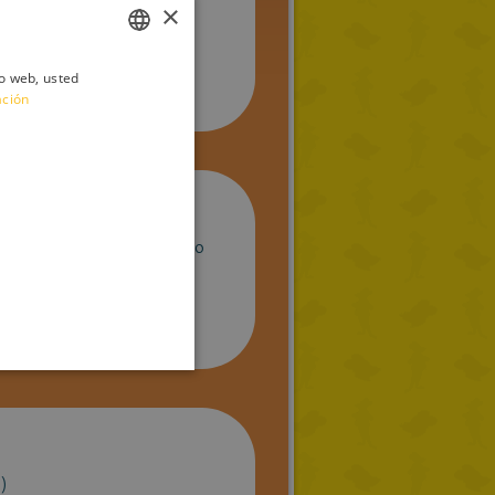
×
io web, usted
ITALIAN
ación
ENGLISH
FRENCH
GERMAN
SPANISH
 ser tu amiga yo te la mando
LITHUANIAN
HUNGARIAN
PORTUGUESE
TURKISH
GREEK
RUSSIAN
)
DUTCH