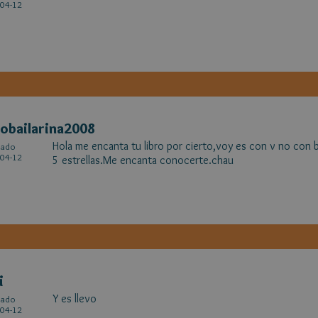
04-12
obailarina2008
Hola me encanta tu libro por cierto,voy es con v no con b
cado
04-12
5 estrellas.Me encanta conocerte.chau
i
Y es llevo
cado
04-12