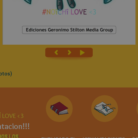
otos)
 LOVE <3
tacion!!!
DOS LOS