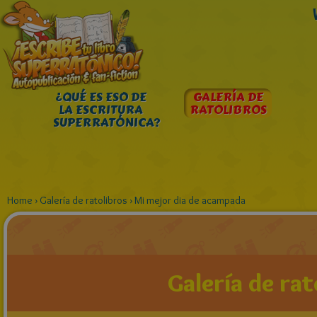
¿QUÉ ES ESO DE
GALERÍA DE
LA ESCRITURA
RATOLIBROS
SUPERRATÓNICA?
Home
›
Galería de ratolibros
›
Mi mejor dia de acampada
Galería de rat