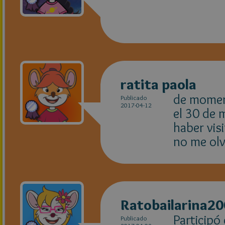
ratita paola
de moment
Publicado
2017-04-12
el 30 de 
haber vis
no me olv
Ratobailarina2
Participó 
Publicado