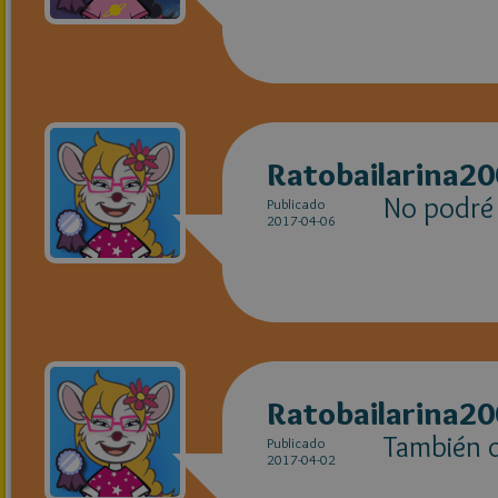
Ratobailarina2
No podré 
Publicado
2017-04-06
Ratobailarina2
También q
Publicado
2017-04-02