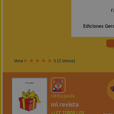
Vota
5
(
2
Votos)
ratita paola
mi revista
> LEE TODOS LOS