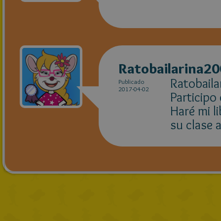
Ratobailarina2
Ratobail
Publicado
2017-04-02
Participo
Haré mi l
su clase 