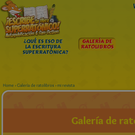
¿QUÉ ES ESO DE
GALERÍA DE
LA ESCRITURA
RATOLIBROS
SUPERRATÓNICA?
Home
›
Galería de ratolibros
›
mi revista
Galería de rat