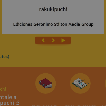
otos)
chi
tale a
puchi :3