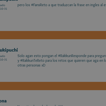
pero los #FansReto a que traduzcan la frase en ingles al e
cado
10-31
ukipuchi
Solo agan esto pongan el #RakkunResponde para pregunta
cado
10-31
y #RakkunTeReto para los retos que quieren que aga en lo
otras personas xD
ona