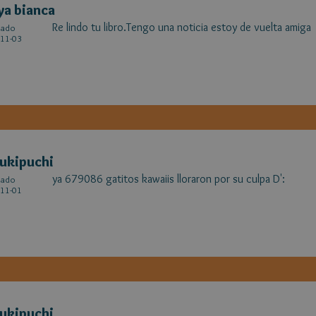
a bianca
Re lindo tu libro.Tengo una noticia estoy de vuelta amiga
cado
11-03
ukipuchi
ya 679086 gatitos kawaiis lloraron por su culpa D':
cado
11-01
ukipuchi