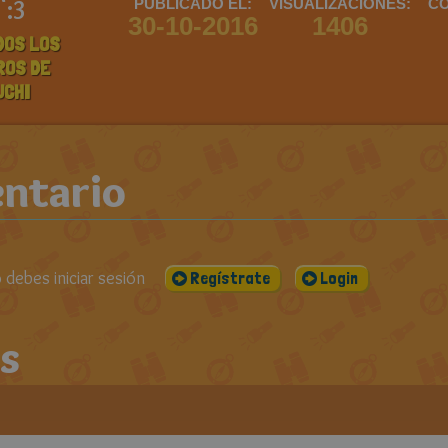
3 :3
PUBLICADO EL:
VISUALIZACIONES:
CO
30-10-2016
1406
DOS LOS
ROS DE
UCHI
ntario
debes iniciar sesión
Regístrate
Login
s