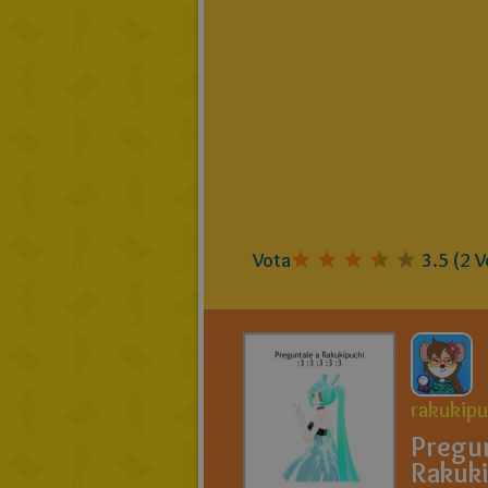
Vota
3.5
(
2
V
rakukipu
Pregun
Rakuki