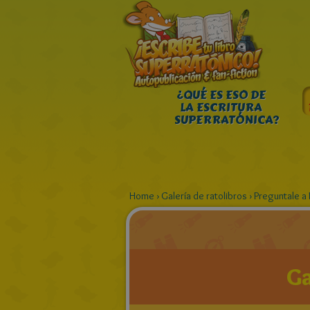
¿QUÉ ES ESO DE
LA ESCRITURA
SUPERRATÓNICA?
Home
›
Galería de ratolibros
›
Preguntale a R
Ga