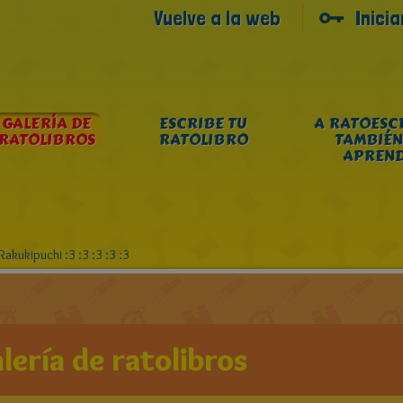
Vuelve a la web
Inici
GALERÍA DE
ESCRIBE TU
A RATOESC
RATOLIBROS
RATOLIBRO
TAMBIÉN
APREN
akukipuchi :3 :3 :3 :3 :3
lería de ratolibros