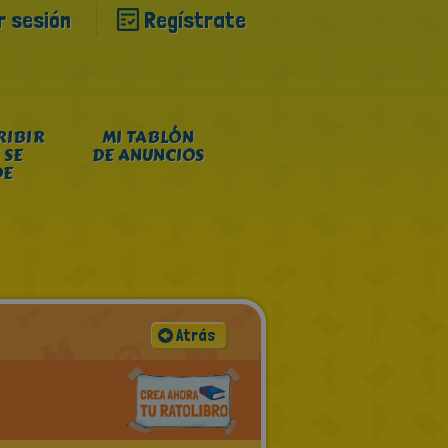
ar sesión
Regístrate
RIBIR
MI TABLÓN
 SE
DE ANUNCIOS
DE
Atrás