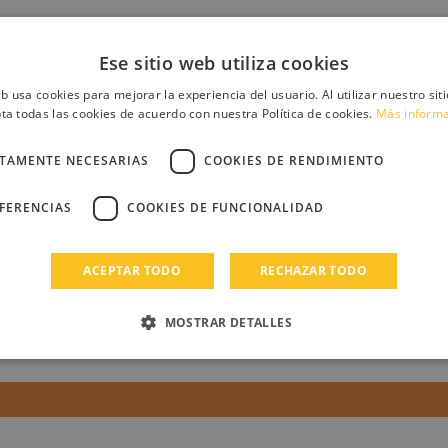
phie gingermouse
#RakunResopnde. Con que personaje de Anime tendrias u
cado
Ese sitio web utiliza cookies
11-04
eb usa cookies para mejorar la experiencia del usuario. Al utilizar nuestro sit
ta todas las cookies de acuerdo con nuestra Política de cookies.
Más inform
CTAMENTE NECESARIAS
COOKIES DE RENDIMIENTO
EFERENCIAS
COOKIES DE FUNCIONALIDAD
ukipuchi
ACEPTAR TODO
RECHAZAR TODO
me ago un reto yo misma???? :O
cado
11-04
MOSTRAR DETALLES