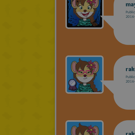
may
Publi
2016-
rak
Publi
2016-
rak