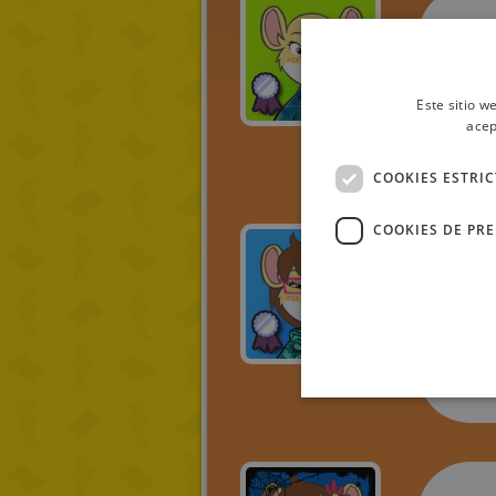
so
Publi
2016-
Este sitio w
acep
COOKIES ESTRI
COOKIES DE PR
rak
Publi
2016-