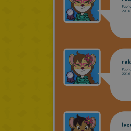
Publi
2016-
rak
Publi
2016-
Ive