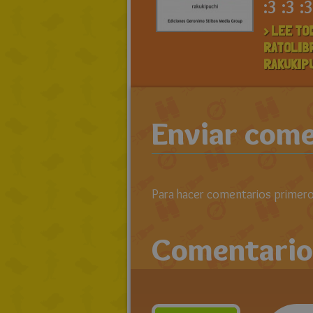
:3 :3 :
> LEE TO
RATOLIB
RAKUKIP
Enviar come
Para hacer comentarios primero 
Comentario