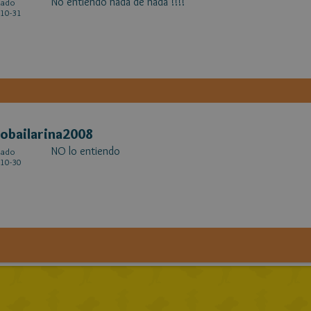
No entiendo nada de nada !!!!
cado
10-31
obailarina2008
NO lo entiendo
cado
10-30