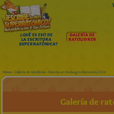
¿QUÉ ES ESO DE
GALERÍA DE
LA ESCRITURA
RATOLIBROS
SUPERRATÓNICA?
Home
›
Galería de ratolibros
›
Ratonia en los Juegos Ratonicos 2016
Galería de rat