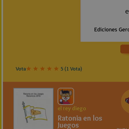
Vota
5
(
1
Vota)
el rey diego
Ratonia en los
Juegos