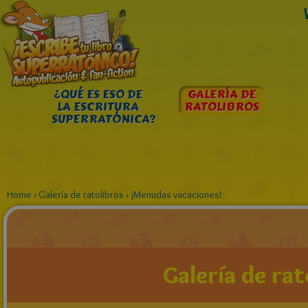
¿QUÉ ES ESO DE
GALERÍA DE
LA ESCRITURA
RATOLIBROS
SUPERRATÓNICA?
Home
›
Galería de ratolibros
›
¡Menudas vacaciones!
Galería de rat