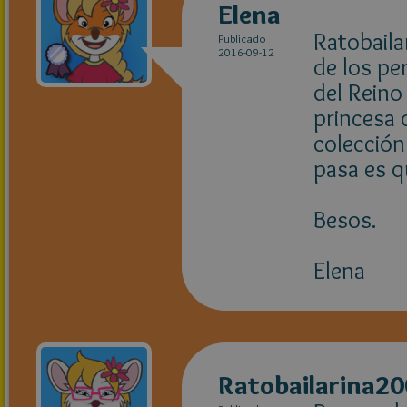
Elena
Ratobaila
Publicado
2016-09-12
de los pe
del Reino
princesa 
colección
pasa es q
Besos.
Elena
Ratobailarina2