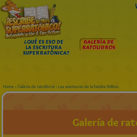
¿QUÉ ES ESO DE
GALERÍA DE
LA ESCRITURA
RATOLIBROS
SUPERRATÓNICA?
Home
›
Galería de ratolibros
›
Las aventuras de la familia Stilton.
Galería de rat