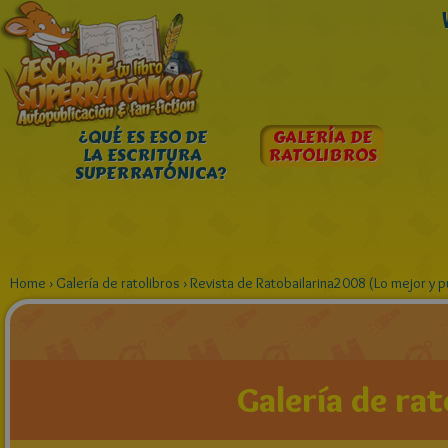
¿QUÉ ES ESO DE
GALERÍA DE
LA ESCRITURA
RATOLIBROS
SUPERRATÓNICA?
Home
›
Galería de ratolibros
›
Revista de Ratobailarina2008 (Lo mejor y p
Galería de rat