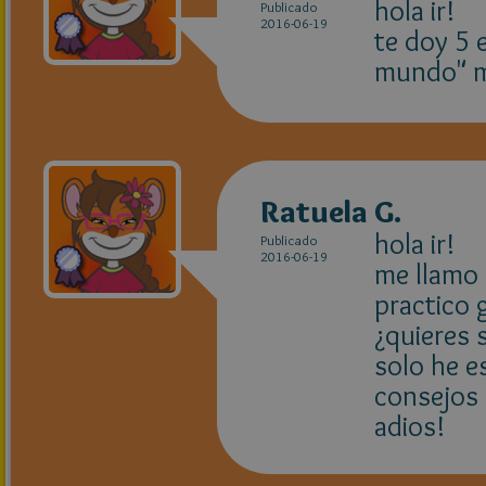
hola ir!
Publicado
2016-06-19
te doy 5 
mundo" me
Ratuela G.
hola ir!
Publicado
2016-06-19
me llamo 
practico 
¿quieres 
solo he e
consejos
adios!