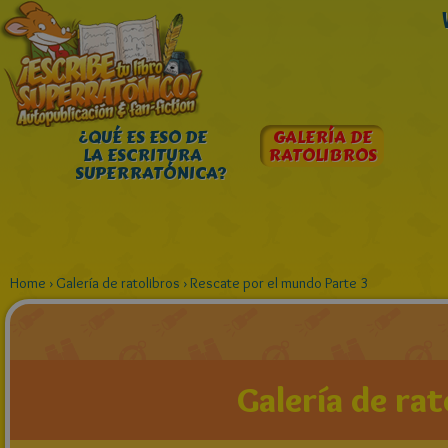
¿QUÉ ES ESO DE
GALERÍA DE
LA ESCRITURA
RATOLIBROS
SUPERRATÓNICA?
Home
›
Galería de ratolibros
›
Rescate por el mundo Parte 3
Galería de rat