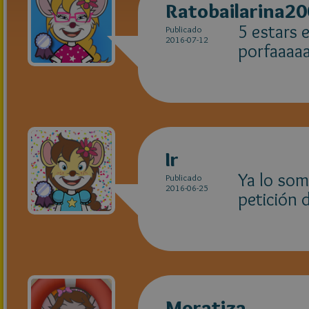
Ratobailarina2
5 estars e
Publicado
2016-07-12
porfaaaa
Ir
Ya lo som
Publicado
2016-06-25
petición 
Moratiza