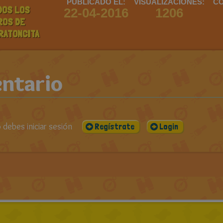
PUBLICADO EL:
VISUALIZACIONES:
CO
DOS LOS
22-04-2016
1206
ROS DE
RATONCITA
ntario
debes iniciar sesión
Regístrate
Login