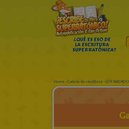
¿QUÉ ES ESO DE
LA ESCRITURA
SUPERRATÓNICA?
Home
›
Galería de ratolibros
›
LOS NADADO
Ga