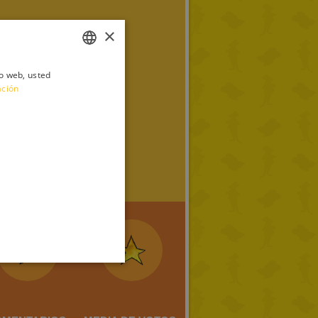
×
io web, usted
ITALIAN
ación
ENGLISH
FRENCH
GERMAN
SPANISH
LITHUANIAN
HUNGARIAN
PORTUGUESE
TURKISH
GREEK
RUSSIAN