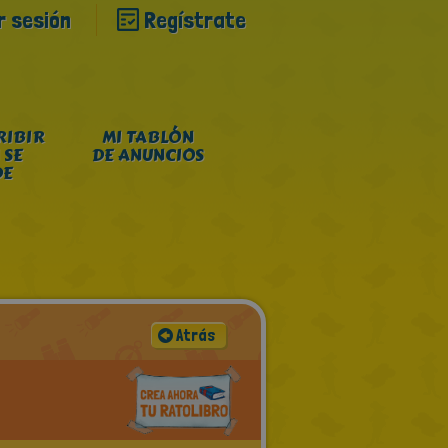
ar sesión
Regístrate
RIBIR
MI TABLÓN
 SE
DE ANUNCIOS
DE
Atrás