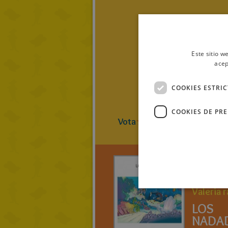
Este sitio w
acep
COOKIES ESTRI
COOKIES DE PR
Vota
1
(
1
Vot
Valeria 
LOS
NADA