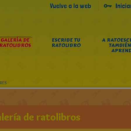
Vuelve a la web
Inici
GALERÍA DE
ESCRIBE TU
A RATOESC
RATOLIBROS
RATOLIBRO
TAMBIÉN
APREN
RES
lería de ratolibros