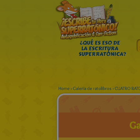
¿QUÉ ES ESO DE
LA ESCRITURA
SUPERRATÓNICA?
Home
›
Galería de ratolibros
›
CUATRO RATO
Ga