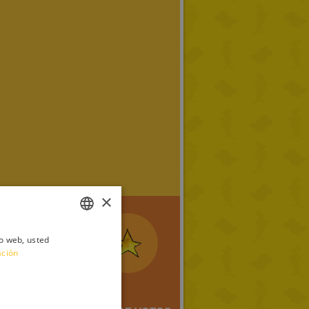
×
io web, usted
ITALIAN
ación
ENGLISH
FRENCH