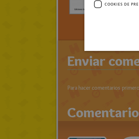
EL DE
COOKIES DE PR
> LEE TO
RATOLIB
N.
Enviar come
Para hacer comentarios primero 
Comentario