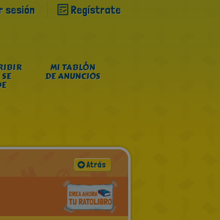
ar sesión
Regístrate
RIBIR
MI TABLÓN
 SE
DE ANUNCIOS
DE
Atrás