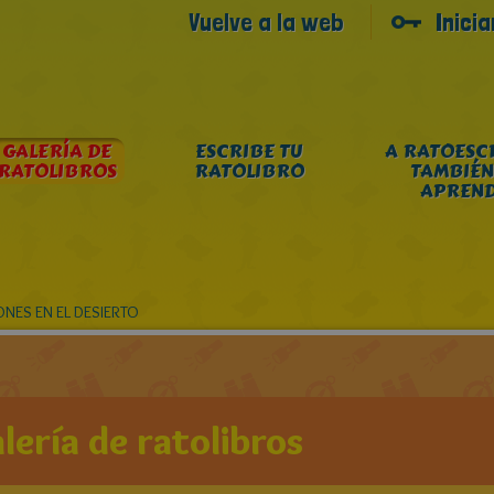
Vuelve a la web
Inici
GALERÍA DE
ESCRIBE TU
A RATOESC
RATOLIBROS
RATOLIBRO
TAMBIÉN
APREN
NES EN EL DESIERTO
lería de ratolibros