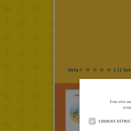
Vota
1
(
1
Vot
Este sitio w
acep
Alex N.
CUAT
COOKIES ESTRI
RATON