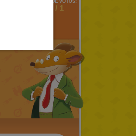
GERMAN
MENTARIOS:
MEDIA DE VOTOS:
2
1 / 1
SPANISH
LITHUANIAN
HUNGARIAN
PORTUGUESE
TURKISH
GREEK
RUSSIAN
DUTCH
CATALAN