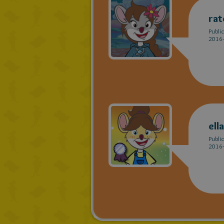
rat
Publi
2016-
ell
Publi
2016-