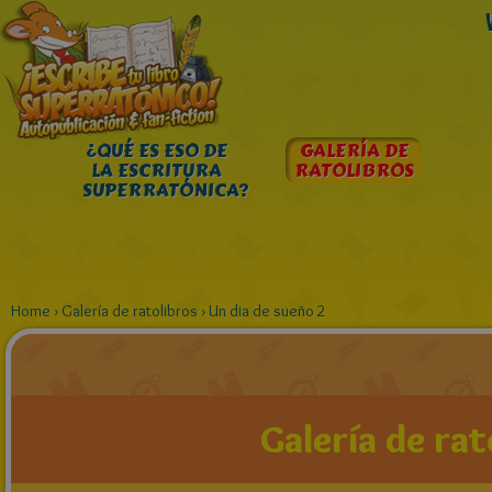
¿QUÉ ES ESO DE
GALERÍA DE
LA ESCRITURA
RATOLIBROS
SUPERRATÓNICA?
Home
›
Galería de ratolibros
›
Un dia de sueño 2
Galería de rat