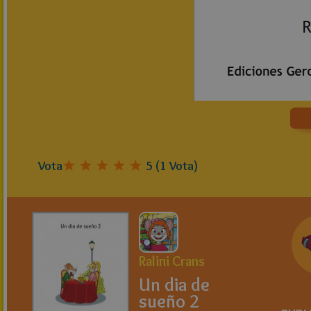
Vota
5
(
1
Vota)
Ralini Crans
Un dia de
sueño 2